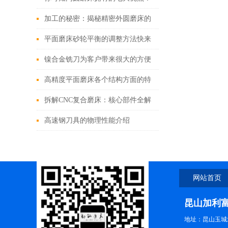
加工的秘密：揭秘精密外圆磨床的
结构优势
平面磨床砂轮平衡的调整方法快来
看看吧！
镍合金铣刀为客户带来很大的方便
高精度平面磨床各个结构方面的特
点
拆解CNC复合磨床：核心部件全解
析，带你摸清设备“骨架”！
高速钢刀具的物理性能介绍
网站首页
昆山加利
地址：昆山玉城北