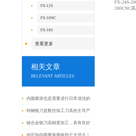
FX-24S-2
FX-12S
200CN
FX-18NC
FX-18S
查看更多
相关文章
RELEVANT ARTICLES
内圆磨床也是需要进行日常清洗的
钨钢铣刀是数控加工刀具的主导产
品
镍合金铣刀高精度加工，具有良好
的设计
你可知内圆磨床拥有的七大优点！