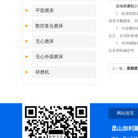
自动研磨机
的
平面磨床
1、齿顶间隙是齿
渐变为椭圆形，所
数控复合磨床
2、大齿圈的紧力
证主、从动轮角速
无心磨床
3、传动轴轴承
议采用机械定时、
无心外圆磨床
上一篇：
高精度
研磨机
网站首页
昆山加利