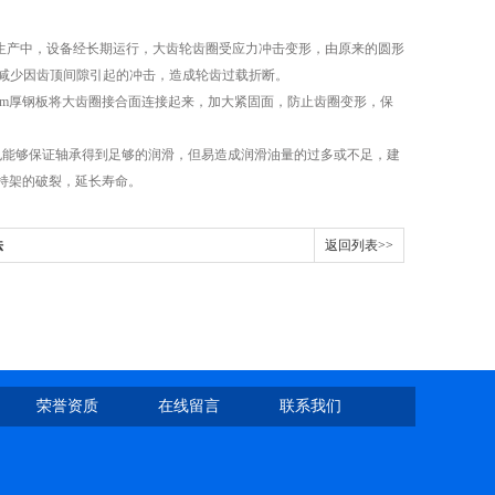
际生产中，设备经长期运行，大齿轮齿圈受应力冲击变形，由原来的圆形
，以减少因齿顶间隙引起的冲击，造成轮齿过载折断。
m厚钢板将大齿圈接合面连接起来，加大紧固面，防止齿圈变形，保
能够保证轴承得到足够的润滑，但易造成润滑油量的过多或不足，建
持架的破裂，延长寿命。
法
返回列表>>
荣誉资质
在线留言
联系我们