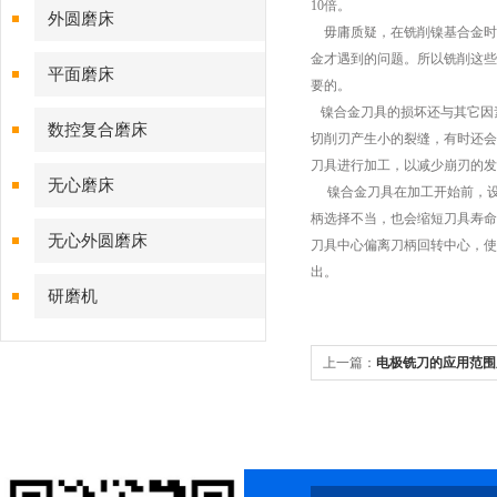
10倍。
外圆磨床
毋庸质疑，在铣削镍基合金时，
金才遇到的问题。所以铣削这些
平面磨床
要的。
镍合金刀具的损坏还与其它因
数控复合磨床
切削刃产生小的裂缝，有时还会
刀具进行加工，以减少崩刃的发
无心磨床
镍合金刀具在加工开始前，设
柄选择不当，也会缩短刀具寿命。
无心外圆磨床
刀具中心偏离刀柄回转中心，使
出。
研磨机
上一篇：
电极铣刀的应用范围