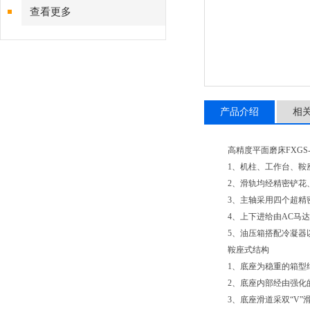
查看更多
产品介绍
相
高精度平面磨床FXGS-3
1、机柱、工作台、鞍座
2、滑轨均经精密铲花、
3、主轴采用四个超精密
4、上下进给由AC马达
5、油压箱搭配冷凝器以
鞍座式结构
1、底座为稳重的箱型结
2、底座内部经由强化的
3、底座滑道采双“V”